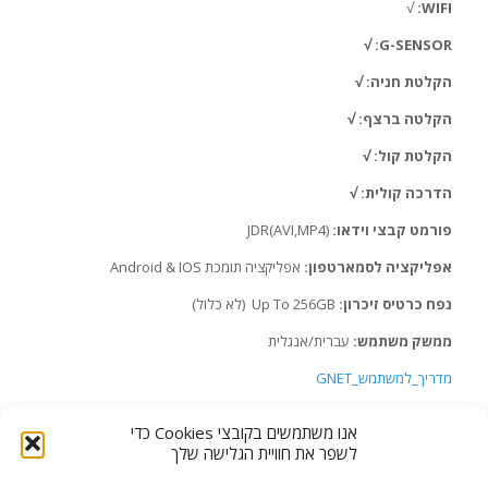
√
WIFI:
G-SENSOR: √
הקלטת חניה: √
הקלטה ברצף: √
הקלטת קול: √
הדרכה קולית: √
פורמט קבצי וידאו:
(JDR(AVI,MP4
אפליקציה לסמארטפון:
אפליקציה תומכת Android & IOS
נפח כרטיס זיכרון:
Up To 256GB (לא כלול)
ממשק משתמש:
עברית/אנגלית
מדריך_למשתמש_GNET
קטגוריה:
מצלמות תיעוד נסיעה
תגיות:
מצלמת אבטחה לרכב
,
מצלמת דרך
אנו משתמשים בקובצי Cookies כדי
לרכב
,
מצלמת דרך עם WiFi
,
מצלמת רכב 2K
לשפר את חוויית הגלישה שלך