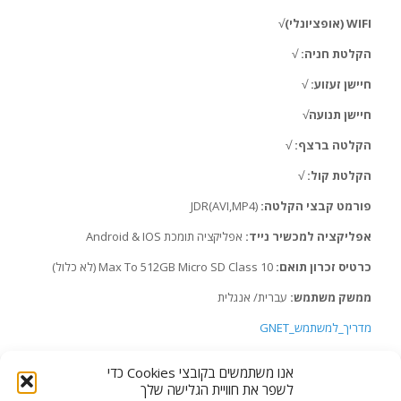
WIFI (אופציונלי)
√
הקלטת חניה:
√
חיישן זעזוע:
√
חיישן תנועה
√
הקלטה ברצף:
√
הקלטת קול:
√
פורמט קבצי הקלטה:
(JDR(AVI,MP4
אפליקציה למכשיר נייד:
אפליקציה תומכת Android & IOS
כרטיס זכרון תואם:
Max To 512GB Micro SD Class 10 (לא כלול)
ממשק משתמש:
עברית/ אנגלית
מדריך_למשתמש_GNET
קטגוריה:
מצלמות תיעוד נסיעה
תגיות:
מצלמת אבטחה לרכב
,
מצלמת דרך
אנו משתמשים בקובצי Cookies כדי
לרכב
,
מצלמת דרך עם WiFi
,
מצלמת רכב 2K
לשפר את חוויית הגלישה שלך