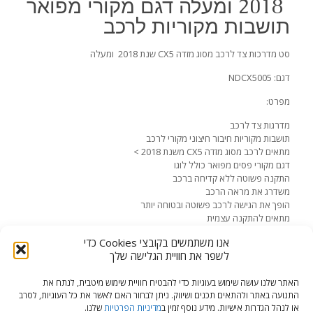
2018 ומעלה דגם מקורי מפואר
תושבות מקוריות לרכב
סט מדרכות צד לרכב מסוג מזדה CX5 שנת 2018 ומעלה
דגם: NDCX5005
מפרט:
מדרגות צד לרכב
תושבות מקוריות חיבור חיצוני מקורי לרכב
מתאים לרכב מסוג מזדה CX5 משנת 2018 >
דגם מקורי פסים מפואר כולל לוגו
התקנה פשוטה ללא קדיחה ברכב
משדרג את מראה הרכב
הופך את הגישה לרכב פשוטה ובטוחה יותר
מתאים להתקנה עצמית
קטגוריות:
מדרכות צד
,
שיפורים לרכב
תגית:
מדרכות צד לרכב מזדה CX5
אנו משתמשים בקובצי Cookies כדי
2018
לשפר את חוויית הגלישה שלך
האתר שלנו עושה שימוש בעוגיות כדי להבטיח חוויית שימוש מיטבית, לנתח את
התנועה באתר ולהתאים תכנים ושיווק. ניתן לבחור האם לאשר את כל העוגיות, לסרב
או לנהל הגדרות אישיות. מידע נוסף זמין ב
מדיניות הפרטיות
שלנו.