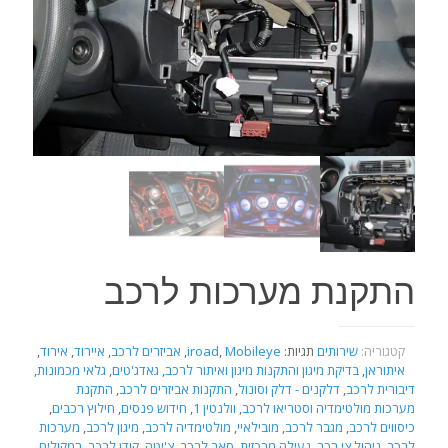
התקנת מערכות לרכב
קטגוריה:
שירותים
תגיות:
Mobileye
,
iroad
,
אביזרים לרכב
,
איירוד
,
אירוד
,
איתוראן
,
בדיקת מיגון והתקנות מיגון ואיתור לרכב
,
גאדג'טים
,
גלאי מכמונות
,
דיבורית לרכב
,
דלקנים - דלק וסונול
,
התקנות אביזרים לרכב
,
התקנת
מערכות מולטימדיה וסטריאו לרכב
,
וולנטין 1
,
חידוש פנסים
,
חילוץ רכבים
,
כיסווים לרכב
,
מגבר לרכב
,
מובילאיי
,
מולטימדיה לרכב
,
מיגון לרכב
,
מערכות
לרכב
,
ניהול צי רכב
,
נעילה מרכזית
,
סאב לרכב
,
צ'יטה
,
קודן לרכב
,
רמקולים
,