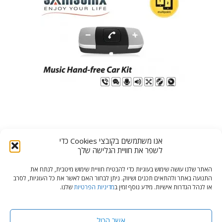
דיבורית בלוטוס SAMSONIX BT-5000
אנו משתמשים בקובצי Cookies כדי
המחיר
המחיר
₪
390.00
₪
599.00
לשפר את חוויית הגלישה שלך
המקורי
הנוכחי
היה:
הוא:
האתר שלנו עושה שימוש בעוגיות כדי להבטיח חוויית שימוש מיטבית, לנתח את
₪390.00.
₪599.00.
התנועה באתר ולהתאים תכנים ושיווק. ניתן לבחור האם לאשר את כל העוגיות, לסרב
או לנהל הגדרות אישיות. מידע נוסף זמין ב
מדיניות הפרטיות
שלנו.
© כל הזכויות שמורות, צלילי מאיר מרכז אביזרים ומיגון לרכב
מדיניות פרטיות
אשר הכול