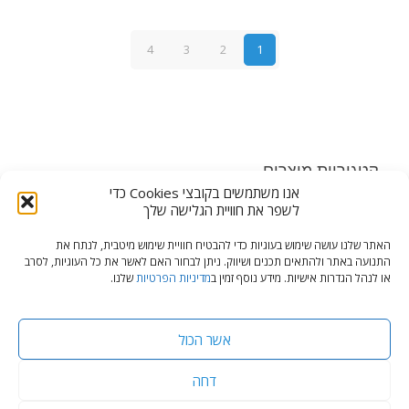
4
3
2
1
קטגוריות מוצרים
אנו משתמשים בקובצי Cookies כדי
בחר קטגוריה
לשפר את חוויית הגלישה שלך
האתר שלנו עושה שימוש בעוגיות כדי להבטיח חוויית שימוש מיטבית, לנתח את
התנועה באתר ולהתאים תכנים ושיווק. ניתן לבחור האם לאשר את כל העוגיות, לסרב
או לנהל הגדרות אישיות. מידע נוסף זמין ב
מדיניות הפרטיות
שלנו.
© כל הזכויות שמורות, צלילי מאיר מרכז אביזרים ומיגון לרכב
מדיניות פרטיות
אשר הכול
דחה