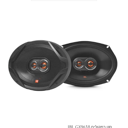
סט רמקולים JBL GX9638