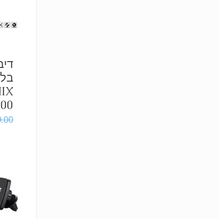
דיב
בלו
IX
000
9.00