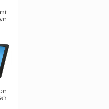
nt
מעמ
מסך
ראש 