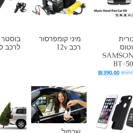
ורית
מיני קומפרסור
בוסטר 
טוס
רכב 12v
לרכב לי
SAMSON
BT-5
המחיר
המחיר
₪
390.00
₪
59
המקורי
הנוכחי
היה:
הוא:
₪390.00.
₪599.00.
שכפול