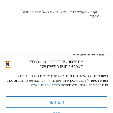
מקרר / מקפיא לרכב 50 ליטר עם גלגלים וידית טרולי –
T50X
קטגוריות מוצרים
אנו משתמשים בקובצי Cookies כדי
מקררים לרכב (5)
×
לשפר את חוויית הגלישה שלך
האתר שלנו עושה שימוש בעוגיות כדי להבטיח חוויית שימוש מיטבית, לנתח את
התנועה באתר ולהתאים תכנים ושיווק. ניתן לבחור האם לאשר את כל העוגיות, לסרב
או לנהל הגדרות אישיות. מידע נוסף זמין ב
מדיניות הפרטיות
שלנו.
© כל הזכויות שמורות, צלילי מאיר מרכז אביזרים ומיגון לרכב
מדיניות פרטיות
אשר הכול