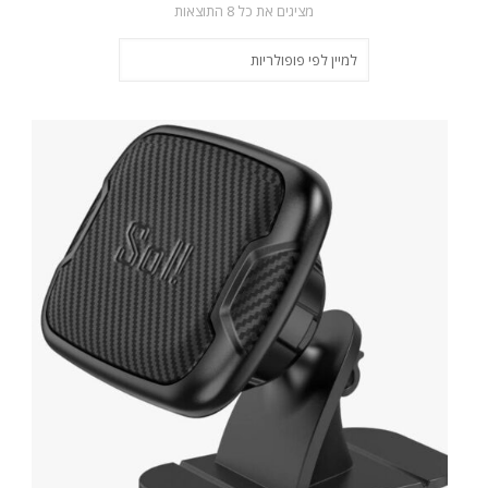
ממוין
מציגים את כל ⁦8⁩ התוצאות
לפי
פופולריות