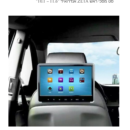
סט מסכי ראש ZETA אנדרואיד "11.6 – 10.1"