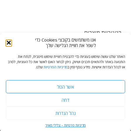
קטגוריות מוצרים
אנו משתמשים בקובצי Cookies כדי
ווי גרירה (3)
×
לשפר את חוויית הגלישה שלך
האתר שלנו עושה שימוש בעוגיות כדי להבטיח חוויית שימוש מיטבית, לנתח את
התנועה באתר ולהתאים תכנים ושיווק. ניתן לבחור האם לאשר את כל העוגיות, לסרב
או לנהל הגדרות אישיות. מידע נוסף זמין ב
מדיניות הפרטיות
שלנו.
© כל הזכויות שמורות, צלילי מאיר מרכז אביזרים ומיגון לרכב
מדיניות פרטיות
אשר הכול
דחה
נהל הגדרות
צור קשר
איפרגן-פישר מיתוג, שיווק, פרסום,בניית אתרים
מדיניות פרטיות – צלילי מאיר