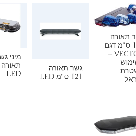
 תאורה
110 ס"מ דגם
VECTOR –
מיני גש
מוש
גשר תאורה
טרת
LED
121 ס"מ LED
אל