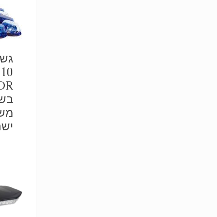
גשר
בשי
מש
ישר