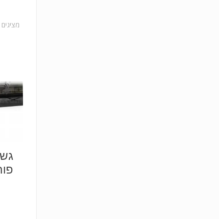
מציגים את כל 
גשר
פור