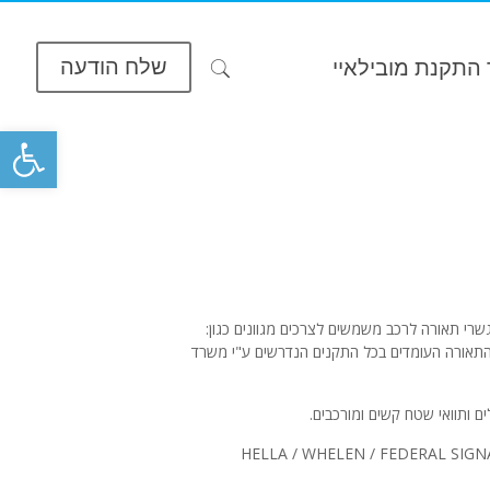
שלח הודעה
התקנת מובילאיי
פתח סרגל
ורה והבהוב שונות. גשרי תאורה לרכב משמשים לצרכים מגוונים כגון:
 התאורה העומדים בכל התקנים הנדרשים ע"י משרד
ם ותוואי שטח קשים ומורכבים.
, הינם מוצרי איכות מתוצרתם של היצרנים המובילים בארה"ב ובאירופה כגון: HELLA / WHELEN / FEDERAL SIGNAL /