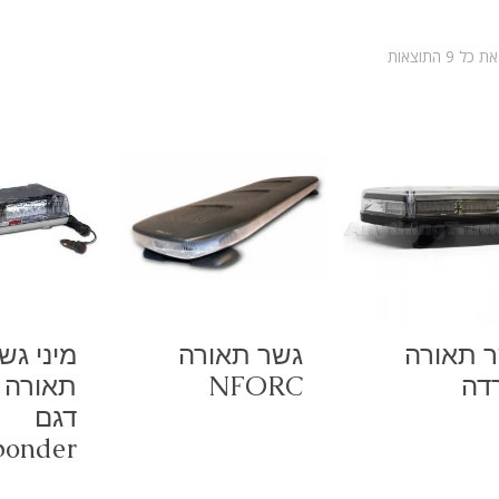
ממוין
⁦9⁩ התוצאות
לפי
פופולריות
 תאורה
גשר תאורה
מיני גש
דה
NFORC
דגם
ponder